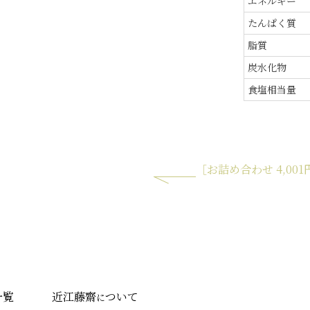
エネルギー
たんぱく質
脂質
炭水化物
食塩相当量
［お詰め合わせ 4,001
一覧
近江藤齋
ついて
に