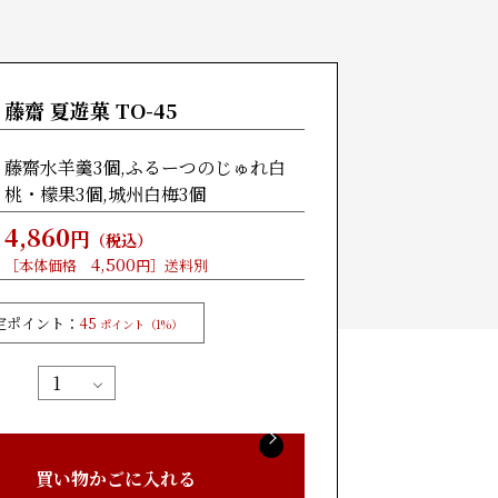
藤齋 夏遊菓 TO-45
藤齋水羊羹3個,ふるーつのじゅれ白
桃・檬果3個,城州白梅3個
4,860
円
（税込）
4,500
［本体価格
円］送料別
定ポイント：
45
ポイント（1%）
買い物かごに入れる