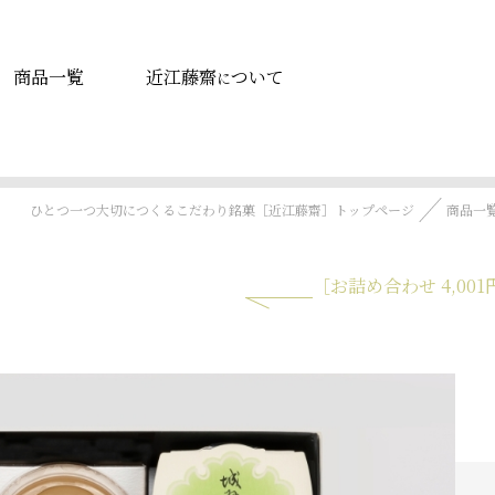
商品一覧
近江藤齋
ついて
に
ひとつ一つ大切につくるこだわり銘菓［近江藤齋］トップページ
商品一
［お詰め合わせ 4,001