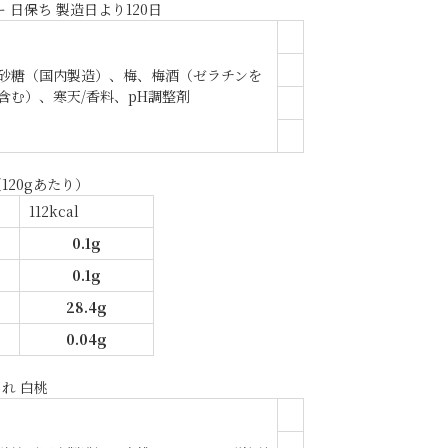
 日保ち 製造日より120日
砂糖（国内製造）、梅、梅酒（ゼラチンを
含む）、寒天/香料、pH調整剤
120gあたり）
112kcal
0.1g
0.1g
28.4g
0.04g
れ 白桃