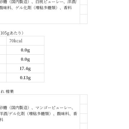
砂糖（国内製造）、白桃ピューレー、洋酒/
酸味料、ゲル化剤（増粘多糖類）、香料
105gあたり）
70kcal
0.0g
0.0g
17.4g
0.13g
れ 檬果
砂糖（国内製造）、マンゴーピューレー、
洋酒/ゲル化剤（増粘多糖類）、酸味料、香
料