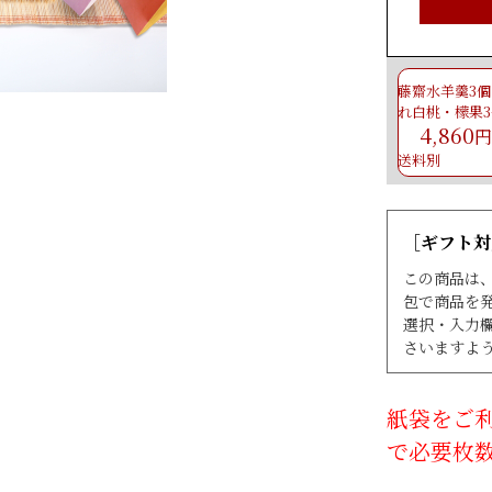
藤齋水羊羹3個
れ白桃・檬果3
4,860
円
送料別
［ギフト対
この商品は
包で商品を
選択・入力
さいますよ
紙袋をご
で必要枚