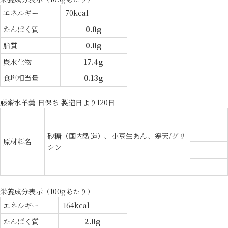
エネルギー
70kcal
たんぱく質
0.0g
脂質
0.0g
炭水化物
17.4g
食塩相当量
0.13g
藤齋水羊羹 日保ち 製造日より120日
砂糖（国内製造）、小豆生あん、寒天/グリ
原材料名
シン
栄養成分表示（100gあたり）
エネルギー
164kcal
たんぱく質
2.0g