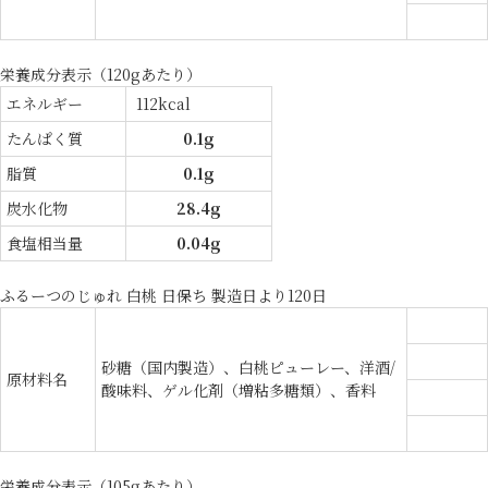
栄養成分表示（120gあたり）
エネルギー
112kcal
たんぱく質
0.1g
脂質
0.1g
炭水化物
28.4g
食塩相当量
0.04g
ふるーつのじゅれ 白桃 日保ち 製造日より120日
砂糖（国内製造）、白桃ピューレー、洋酒/
原材料名
酸味料、ゲル化剤（増粘多糖類）、香料
栄養成分表示（105gあたり）