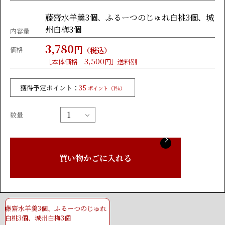
藤齋水羊羹3個、ふるーつのじゅれ白桃3個、城
州白梅3個
内容量
3,780
円
価格
（税込）
3,500
［本体価格
円］送料別
獲得予定ポイント：
35
ポイント（1%）
数量
買い物かごに入れる
藤齋水羊羹3個、ふるーつのじゅれ
白桃3個、城州白梅3個